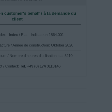
n customer's behalf / à la demande du
client
ndex - Index / Etat - Indicateur: 1864.001
acture / Année de construction: Oktober 2020
ours / Nombre d'heures d'utilisation: ca. 5210
ct / Contact:
Tel. +49 (0) 174 3113146