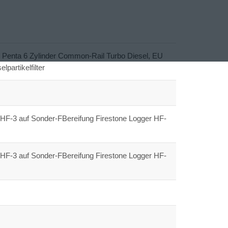
 Penta 6 Zylinder Common-Rail Turbo Diesel, EU
artikelfilter
HF-3 auf Sonder-FBereifung Firestone Logger HF-
HF-3 auf Sonder-FBereifung Firestone Logger HF-