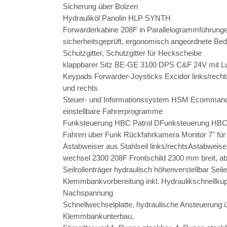
Sicherung über Bolzen
Hydrauliköl Panolin HLP SYNTH
Forwarderkabine 208F in Parallelogrammführungen
sicherheitsgeprüft, ergonomisch angeordnete Be
Schutzgitter, Schutzgitter für Heckscheibe
klappbarer Sitz BE-GE 3100 DPS C&F 24V mit Lu
Keypads Forwarder-Joysticks Excidor links/recht
und rechts
Steuer- und Informationssystem HSM EcommandSt
einstellbare Fahrerprogramme
Funksteuerung HBC Patrol DFunksteuerung HBC Pat
Fahren über Funk Rückfahrkamera Monitor 7" f
Astabweiser aus Stahlseil links/rechtsAstabweiser 
wechsel 2300 208F Frontschild 2300 mm breit, 
Seilrollenträger hydraulisch höhenverstellbar Seil
Klemmbankvorbereitung inkl. Hydraulikschnellk
Nachspannung
Schnellwechselplatte, hydraulische Ansteuerung ü
Klemmbankunterbau,