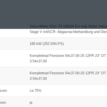
Volvo-Motor 6Zyl. T5 185kW EU only Motor Volvo
Stage V mitSCR- Abgasnachbehandlung und Dieselp
185 kW (252 DIN-PS)
Komplettrad Firestone 54x37.00-25 12PR 23° DT 
3 54x37.00
Komplettrad Firestone 54x37.00-25 12PR 23° DT 
3 54x37.00
sure:
ca 75%
sion:
ja