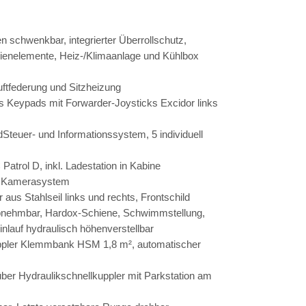
 schwenkbar, integrierter Überrollschutz,
dienelemente, Heiz-/Klimaanlage und Kühlbox
ftfederung und Sitzheizung
s Keypads mit Forwarder-Joysticks Excidor links
euer- und Informationssystem, 5 individuell
rol D, inkl. Ladestation in Kabine
ür Kamerasystem
aus Stahlseil links und rechts, Frontschild
abnehmbar, Hardox-Schiene, Schwimmstellung,
einlauf hydraulisch höhenverstellbar
uppler Klemmbank HSM 1,8 m², automatischer
ber Hydraulikschnellkuppler mit Parkstation am