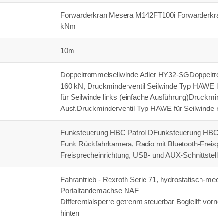
Forwarderkran Mesera M142FT100i Forwarderkr
kNm
10m
Doppeltrommelseilwinde Adler HY32-SGDoppeltro
160 kN, Druckminderventil Seilwinde Typ HAWE l
für Seilwinde links (einfache Ausführung)Druckmi
Ausf.Druckminderventil Typ HAWE für Seilwinde r
Funksteuerung HBC Patrol DFunksteuerung HBC Pat
Funk Rückfahrkamera, Radio mit Bluetooth-Freisp
Freisprecheinrichtung, USB- und AUX-Schnittstell
Fahrantrieb - Rexroth Serie 71, hydrostatisch-me
Portaltandemachse NAF
Differentialsperre getrennt steuerbar Bogielift vor
hinten