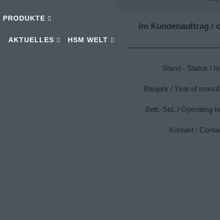
PRODUKTE
Im Kundenauftrag / o
AKTUELLES
HSM WELT
Stand - Status / I
Baujahr / Year of manuf
Betr.-Std. / Operating h
Kontakt / Conta