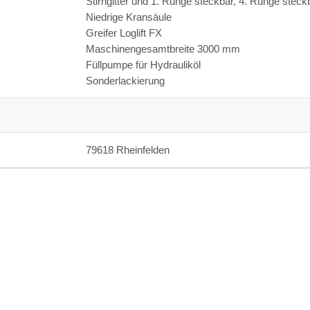
Stirngitter und 1. Runge steckbar, 4. Runge stec
Niedrige Kransäule
Greifer Loglift FX
Maschinengesamtbreite 3000 mm
Füllpumpe für Hydrauliköl
Sonderlackierung
79618 Rheinfelden