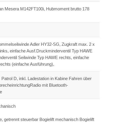
an Mesera M142FT100i, Hubmoment brutto 178
mmelseilwinde Adler HY32-SG, Zugkraft max. 2 x
inks, einfache Ausf.Druckminderventil Typ HAWE
nderventil Seilwinde Typ HAWE rechts, einfache
echts (einfache Ausführung),
rol D, inkl. Ladestation in Kabine Fahren über
recheinrichtungRadio mit Bluetooth-
e
chanisch
ne, getrennt steuerbar Bogielift mechanisch Bogielift