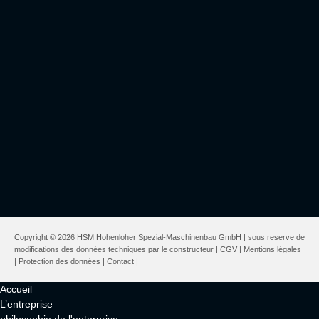
Copyright © 2026 HSM Hohenloher Spezial-Maschinenbau GmbH | sous reserve de
modifications des données techniques par le constructeur |
CGV
|
Mentions légales
|
Protection des données
|
Contact
|
Accueil
L’entreprise
philosophie de l'enterprise