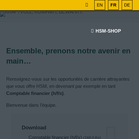
EN
FR
DE
HSM-SHOP
Ensemble, prenons notre avenir en
main…
Renseignez-vous sur les opportunités de carrière attrayantes
que vous offre HSM, en devenant par exemple en tant
Comptable financier
(h/f/x)
.
Bienvenue dans l’équipe.
Download
Comptable financier (h/f/x)
(168.0 Ko)