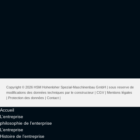
Copyright © 2026 HSM Hohenloher Spezial-Maschinenbau GmbH | sous reserve de
modifications des données techniques par le constructeur |
CGV
|
Mentions légales
|
Protection des données
|
Contact
|
Accueil
L’entreprise
philosophie de l'enterprise
L’entreprise
Histoire de l’entreprise