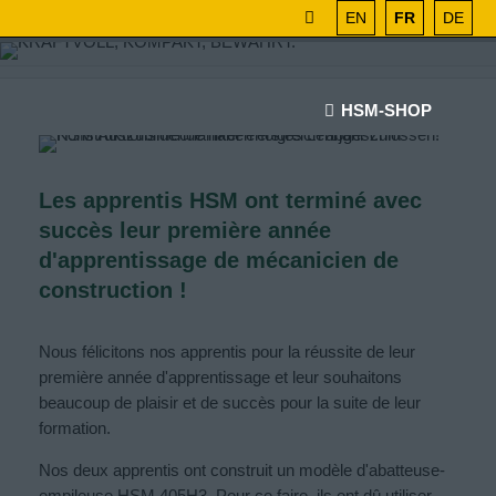
EN
FR
DE
HSM-SHOP
Les apprentis HSM ont terminé avec
succès leur première année
d'apprentissage de mécanicien de
construction !
Nous félicitons nos apprentis pour la réussite de leur
première année d'apprentissage et leur souhaitons
beaucoup de plaisir et de succès pour la suite de leur
formation.
Nos deux apprentis ont construit un modèle d'abatteuse-
empileuse HSM 405H3. Pour ce faire, ils ont dû utiliser