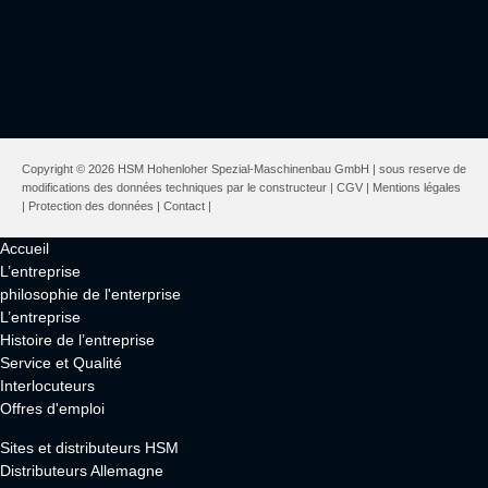
Copyright © 2026 HSM Hohenloher Spezial-Maschinenbau GmbH | sous reserve de
modifications des données techniques par le constructeur |
CGV
|
Mentions légales
|
Protection des données
|
Contact
|
Accueil
L’entreprise
philosophie de l'enterprise
L’entreprise
Histoire de l’entreprise
Service et Qualité
Interlocuteurs
Offres d'emploi
Sites et distributeurs HSM
Distributeurs Allemagne