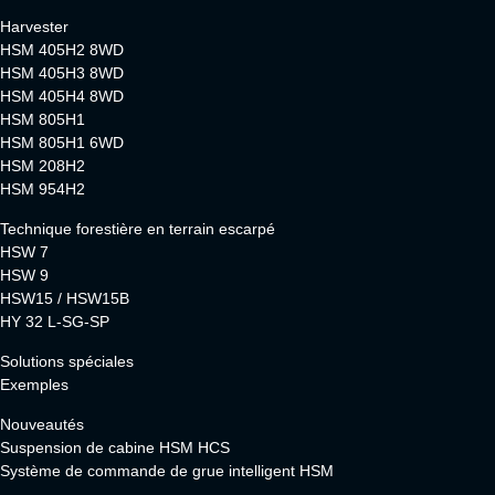
Harvester
HSM 405H2 8WD
HSM 405H3 8WD
HSM 405H4 8WD
HSM 805H1
HSM 805H1 6WD
HSM 208H2
HSM 954H2
Technique forestière en terrain escarpé
HSW 7
HSW 9
HSW15 / HSW15B
HY 32 L-SG-SP
Solutions spéciales
Exemples
Nouveautés
Suspension de cabine HSM HCS
Système de commande de grue intelligent HSM