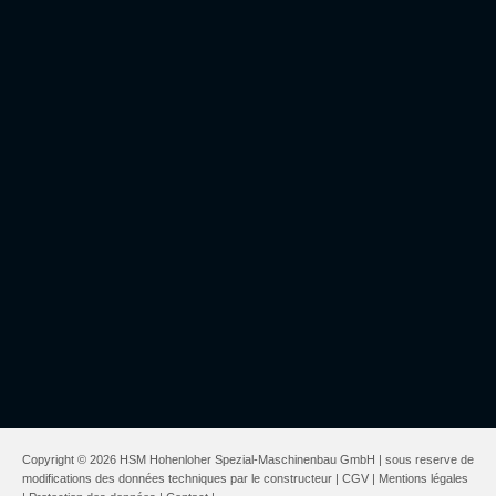
Copyright © 2026 HSM Hohenloher Spezial-Maschinenbau GmbH | sous reserve de
modifications des données techniques par le constructeur |
CGV
|
Mentions légales