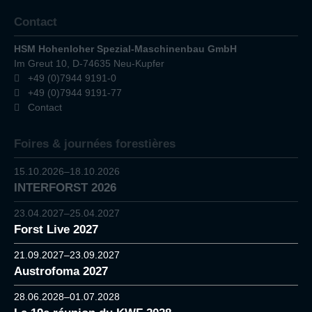
Contact
HSM Hohenloher Spezial-Maschinenbau GmbH
Im Greut 10, D-74635 Neu-Kupfer
+49 (0)7944 9191-0
+49 (0)7944 9191-77
Contact
Foires & journées forestières
15.10.2026–18.10.2026
INTERFORST 2026
23.04.2027–25.04.2027
Forst Live 2027
21.09.2027–23.09.2027
Austrofoma 2027
28.06.2028–01.07.2028