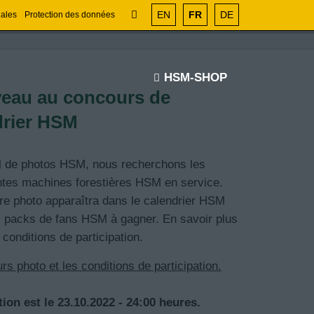
EN
FR
DE
gales
Protection des données
HSM-SHOP
veau au concours de
drier HSM
el de photos HSM, nous recherchons les
entes machines forestières HSM en service.
re photo apparaîtra dans le calendrier HSM
s packs de fans HSM à gagner. En savoir plus
 conditions de participation.
rs photo et les conditions de participation.
tion est le 23.10.2022 - 24:00 heures.