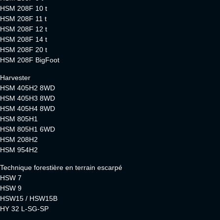
HSM 208F 10 t
HSM 208F 11 t
HSM 208F 12 t
HSM 208F 14 t
HSM 208F 20 t
HSM 208F BigFoot
Harvester
HSM 405H2 8WD
HSM 405H3 8WD
HSM 405H4 8WD
HSM 805H1
HSM 805H1 6WD
HSM 208H2
HSM 954H2
Technique forestière en terrain escarpé
HSW 7
HSW 9
HSW15 / HSW15B
HY 32 L-SG-SP