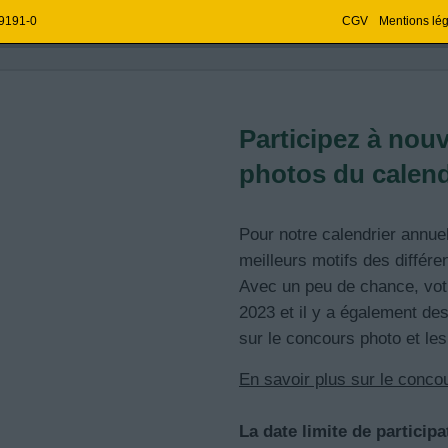
 9191-0
CGV
Mentions lé
Participez à nou
FREUDE MACHT.
MPACT,
 PRODUCTIVITÉ -
photos du calen
 DES SOLS.
05
Pour notre calendrier annu
meilleurs motifs des différ
le pour
Avec un peu de chance, vot
volutionnaire
2023 et il y a également de
sur le concours photo et les
En savoir plus sur le concou
La date limite de participa