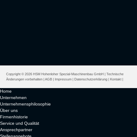
Copyright © 2026 HSM Hohenloher Spezial-Maschinenbau GmbH | Technische
Änderungen vorbehalten |
AGB
|
Impressum
|
Datenschutzerklärung
|
Kontakt
|
Home
Unternehmen
Unternehmensphilosophie
Über uns
Firmenhistorie
Service und Qualität
Ansprechpartner
Stellenangebote