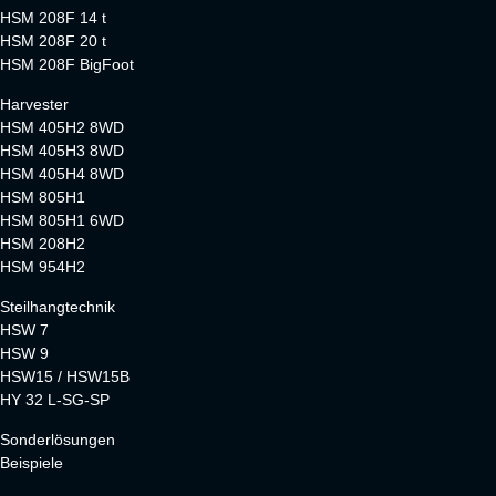
HSM 208F 14 t
HSM 208F 20 t
HSM 208F BigFoot
Harvester
HSM 405H2 8WD
HSM 405H3 8WD
HSM 405H4 8WD
HSM 805H1
HSM 805H1 6WD
HSM 208H2
HSM 954H2
Steilhangtechnik
HSW 7
HSW 9
HSW15 / HSW15B
HY 32 L-SG-SP
Sonderlösungen
Beispiele