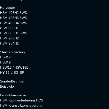
Harvester
HSM 405H2 8WD
HSM 405H3 8WD
HSM 405H4 8WD
HSM 805H1
HSM 805H1 6WD
HSM 208H2
HSM 954H2
Steilhangtechnik
HSW 7
HSW 9
HSW15 / HSW15B
HY 32 L-SG-SP
Sonderlösungen
Beispiele
Produktneuheiten
HSM Kabinenfederung HCS
HSM Kranspitzensteuerung