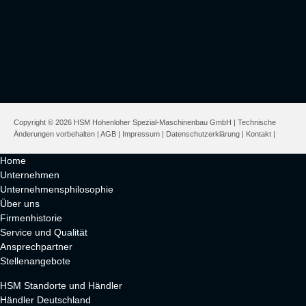
Copyright © 2026 HSM Hohenloher Spezial-Maschinenbau GmbH | Technische
Änderungen vorbehalten |
AGB
|
Impressum
|
Datenschutzerklärung
|
Kontakt
|
Home
Unternehmen
Unternehmensphilosophie
Über uns
Firmenhistorie
Service und Qualität
Ansprechpartner
Stellenangebote
HSM Standorte und Händler
Händler Deutschland