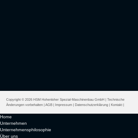
Copyright © 2026 HSM Hohenloher Spezial-Maschinenbau GmbH | Technische
Änderungen vorbehalten |
AGB
|
Impressum
|
Datenschutzerklärung
|
Kontakt
|
Home
Unternehmen
Unternehmensphilosophie
Über uns