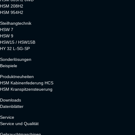
HSM 208H2
HSM 954H2
Steilhangtechnik
HSW 7
HSW 9
HSW15 / HSW15B
HY 32 L-SG-SP
Sonderlösungen
Beispiele
Produktneuheiten
HSM Kabinenfederung HCS
HSM Kranspitzensteuerung
Downloads
Datenblätter
Service
Service und Qualität
Gebrauchtmaschinen