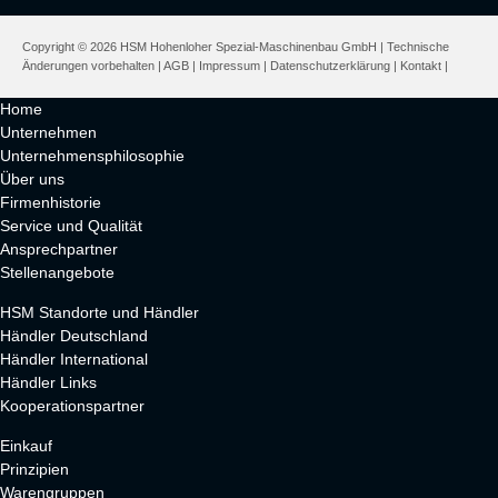
Copyright © 2026 HSM Hohenloher Spezial-Maschinenbau GmbH | Technische
Änderungen vorbehalten |
AGB
|
Impressum
|
Datenschutzerklärung
|
Kontakt
|
Home
Unternehmen
Unternehmensphilosophie
Über uns
Firmenhistorie
Service und Qualität
Ansprechpartner
Stellenangebote
HSM Standorte und Händler
Händler Deutschland
Händler International
Händler Links
Kooperationspartner
Einkauf
Prinzipien
Warengruppen