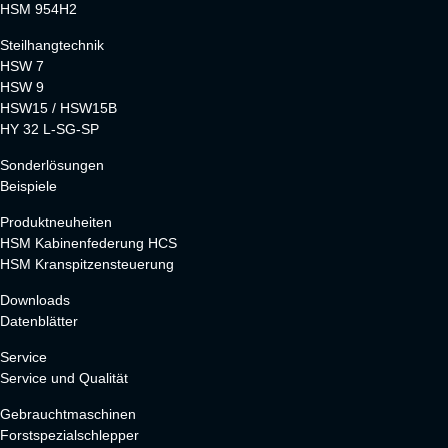
HSM 954H2
Steilhangtechnik
HSW 7
HSW 9
HSW15 / HSW15B
HY 32 L-SG-SP
Sonderlösungen
Beispiele
Produktneuheiten
HSM Kabinenfederung HCS
HSM Kranspitzensteuerung
Downloads
Datenblätter
Service
Service und Qualität
Gebrauchtmaschinen
Forstspezialschlepper