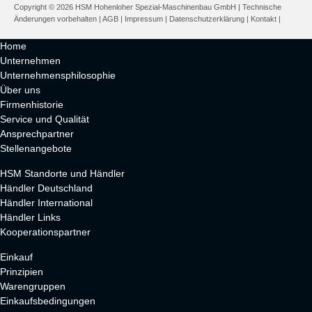
Copyright © 2026 HSM Hohenloher Spezial-Maschinenbau GmbH | Technische
Änderungen vorbehalten |
AGB
|
Impressum
|
Datenschutzerklärung
|
Kontakt
|
Home
Unternehmen
Unternehmensphilosophie
Über uns
Firmenhistorie
Service und Qualität
Ansprechpartner
Stellenangebote
HSM Standorte und Händler
Händler Deutschland
Händler International
Händler Links
Kooperationspartner
Einkauf
Prinzipien
Warengruppen
Einkaufsbedingungen