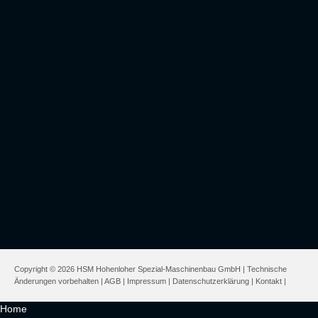
Copyright © 2026 HSM Hohenloher Spezial-Maschinenbau GmbH | Technische
Änderungen vorbehalten |
AGB
|
Impressum
|
Datenschutzerklärung
|
Kontakt
|
Home