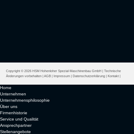
Copyright © 2026 HSM Hohenloher Spezial-Maschinenbau GmbH | Technische
Änderungen vorbehalten |
AGB
|
Impressum
|
Datenschutzerklärung
|
Kontakt
|
Home
Unternehmen
Unternehmensphilosophie
Über uns
Firmenhistorie
Service und Qualität
Ansprechpartner
Stellenangebote