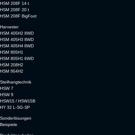
HSM 208F 14 t
HSM 208F 20 t
HSM 208F BigFoot
Harvester
HSM 405H2 8WD
HSM 405H3 8WD
HSM 405H4 8WD
HSM 805H1
HSM 805H1 6WD
HSM 208H2
HSM 954H2
Steilhangtechnik
HSW 7
HSW 9
HSW15 / HSW15B
HY 32 L-SG-SP
Sonderlösungen
Beispiele