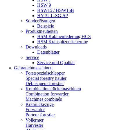
HSW 9
HSW15 / HSW15B
HY 32 L-SG-SP
Sonderlösungen
Beispiele
Produktneuheiten
HSM Kabinenfederung HCS
HSM Kranspitzensteuerung
Downloads
Datenblätter
Service
Service und Qualität
Gebrauchtmaschinen
Forstspezialschlepper
Special forestry hauler
Débusqueur forestier
Kombinationsrückemaschinen
Combination forwarder
Machines combinés
Kranrückezüge
Forwarder
Porteur forestier
Vollernter
Harvester