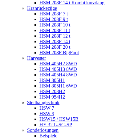
HSM 208F 14 t Kombi kurz/lang
Kranrückezüge
HSM 208F 7 t
HSM 208F 9 t
HSM 208F 10 t
HSM 208F 11 t
HSM 208F 12 t
HSM 208F 14 t
HSM 208F 20 t
HSM 208F BigFoot
Harvester
HSM 405H2 8WD
HSM 405H3 8WD
HSM 405H4 8WD
HSM 805H1
HSM 805H1 6WD
HSM 208H2
HSM 954H2
Steilhangtechnik
HSW 7
HSW 9
HSW15 / HSW15B
HY 32 L-SG-SP
Sonderlösungen
Beispiele