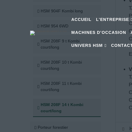
V
T
HSM 904F Kombi long
P
ACCUEIL
L’ENTREPRISE
C
HSM 954 6WD
C
MACHINES D’OCCASION
C
HSM 208F 9 t Kombi
UNIVERS HSM
CONTAC
court/long
E
HSM 208F 10 t Kombi
court/long
V
T
HSM 208F 11 t Kombi
P
court/long
C
C
HSM 208F 14 t Kombi
C
court/long
Porteur forestier
H