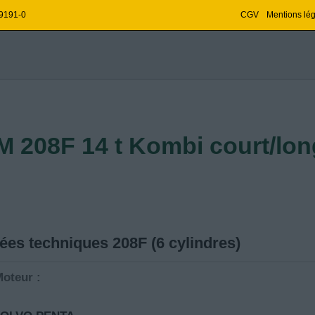
 9191-0
CGV
Mentions lé
–
 208F 14 t Kombi court/long
es techniques 208F (6 cylindres)
oteur :