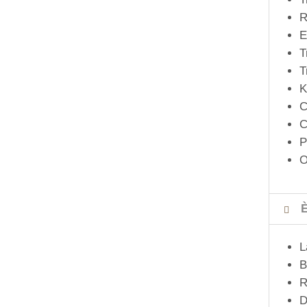
R
E
T
T
K
C
C
P
O
È
L
B
R
D