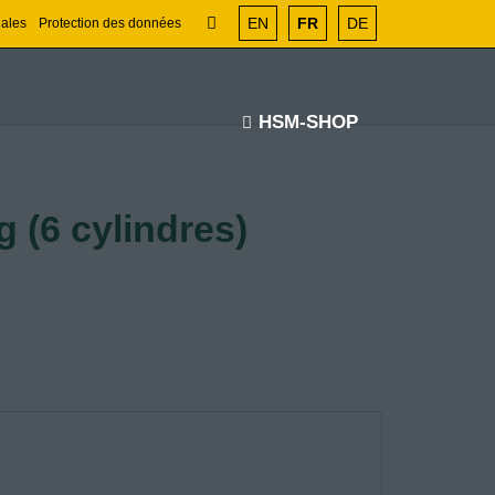
EN
FR
DE
gales
Protection des données
HSM-SHOP
 (6 cylindres)