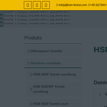
info[at]hsm-forest.com
+49 (0)7944
RENTABILITÉ –
PRODUCTIVITÉ 
Produits
PRÉSERVATION
HSM
Débusqueur forestier
DES SOLS.
Machines combinés
HSM 805F Kombi court/long
Machines combinés HSM.
Donné
HSM 805HDF Kombi
court/long
M
HSM 904F Kombi court