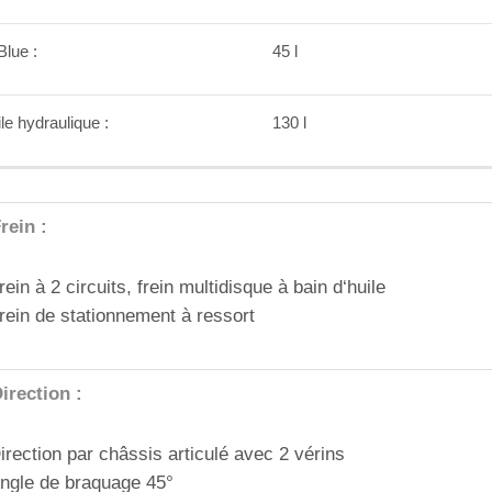
lue :
45 l
le hydraulique :
130 l
rein :
rein à 2 circuits, frein multidisque à bain d‘huile
rein de stationnement à ressort
irection :
irection par châssis articulé avec 2 vérins
ngle de braquage 45°