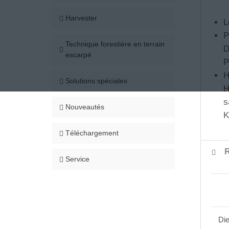
Harvester
L
P
Technique forestière en terrain
D
escarpé
P
H
Solutions spéciales
H
s
Nouveautés
K
Téléchargement
R
Service
Die