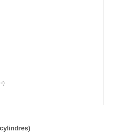
nt)
cylindres)