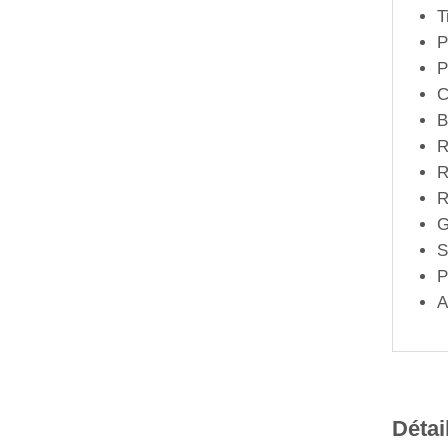
T
P
P
C
B
R
R
R
G
S
P
A
Détai