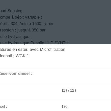
oad Sensing
ompe à débit variable :
ébit : 304 l/min à 1600 tr/min
ression : jusqu‘à 350 bar
uile hydraulique :
uile hydraulique Panolin HLP SYNTH
aturée en ester, avec Microfiltration
leenoil ; WGK 1
éservoir diesel :
11 t / 12 t
sel :
190 l