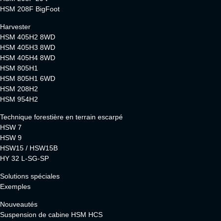
HSM 208F BigFoot
Harvester
HSM 405H2 8WD
HSM 405H3 8WD
HSM 405H4 8WD
HSM 805H1
HSM 805H1 6WD
HSM 208H2
HSM 954H2
Technique forestière en terrain escarpé
HSW 7
HSW 9
HSW15 / HSW15B
HY 32 L-SG-SP
Solutions spéciales
Exemples
Nouveautés
Suspension de cabine HSM HCS