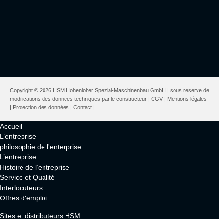
Copyright © 2026 HSM Hohenloher Spezial-Maschinenbau GmbH | sous reserve de
modifications des données techniques par le constructeur |
CGV
|
Mentions légales
|
Protection des données
|
Contact
|
Accueil
L’entreprise
philosophie de l'enterprise
L’entreprise
Histoire de l’entreprise
Service et Qualité
Interlocuteurs
Offres d'emploi
Sites et distributeurs HSM