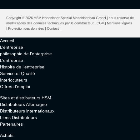
Copyright © 2026 HSM Hohenloher Spezial-Maschinenbau GmbH | sous reserve de
modifications des données techniques par le constructeur |
CGV
|
Mentions légales
|
Protection des données
|
Contact
|
Accueil
L’entreprise
philosophie de l'enterprise
L’entreprise
Histoire de l’entreprise
Service et Qualité
Interlocuteurs
Offres d'emploi
Sites et distributeurs HSM
Distributeurs Allemagne
Distributeurs internationaux
Liens Distributeurs
Partenaires
Achats