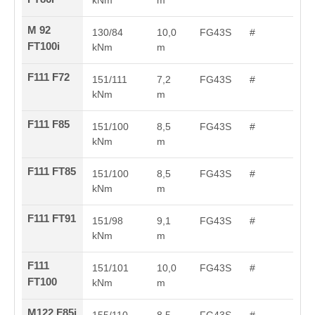
kNm
m
M 92
130/84
10,0
FG43S
#
FT100i
kNm
m
F111 F72
151/111
7,2
FG43S
#
kNm
m
F111 F85
151/100
8,5
FG43S
#
kNm
m
F111 FT85
151/100
8,5
FG43S
#
kNm
m
F111 FT91
151/98
9,1
FG43S
#
kNm
m
F111
151/101
10,0
FG43S
#
FT100
kNm
m
M122 F85i