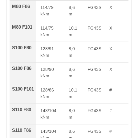
M80 F86
114/79
8,6
FG43S
X
kNm
m
M80 F101
114/75
10,1
FG43S
X
kNm
m
S100 F80
128/91
8,0
FG43S
X
kNm
m
S100 F86
128/90
8,6
FG43S
X
kNm
m
S100 F101
128/86
10,1
FG43S
#
kNm
m
S110 F80
143/104
8,0
FG43S
#
kNm
m
S110 F86
143/104
8,6
FG43S
#
kNm
m