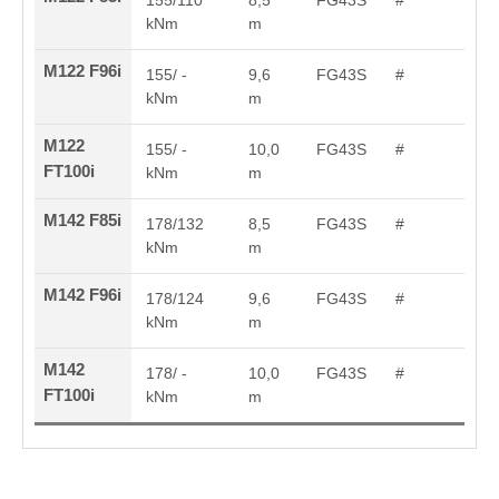
155/110
8,5
FG43S
#
kNm
m
M122 F96i
155/ -
9,6
FG43S
#
kNm
m
M122
155/ -
10,0
FG43S
#
FT100i
kNm
m
M142 F85i
178/132
8,5
FG43S
#
kNm
m
M142 F96i
178/124
9,6
FG43S
#
kNm
m
M142
178/ -
10,0
FG43S
#
FT100i
kNm
m