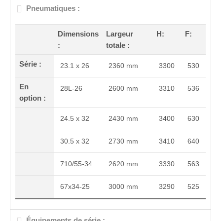
Pneumatiques :
Dimensions
Largeur
H:
F:
:
totale :
Série :
23.1 x 26
2360 mm
3300
530
En
28L-26
2600 mm
3310
536
option :
24.5 x 32
2430 mm
3400
630
30.5 x 32
2730 mm
3410
640
710/55-34
2620 mm
3330
563
67x34-25
3000 mm
3290
525
Équipements de série :