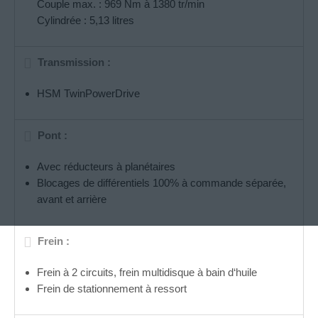
Couple max. : 969 Nm à 1380 tr/min
Cylindrée : 5,13 litres
Transmission :
HSM TwinPowerDrive
Pont :
Avec réducteurs à planétaires
Blocages de différentiels 100% à commande séparée,
avant et arrière
Frein :
Frein à 2 circuits, frein multidisque à bain d‘huile
Frein de stationnement à ressort