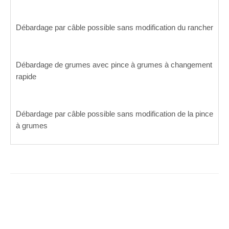
Débardage par câble possible sans modification du rancher
Débardage de grumes avec pince à grumes à changement
rapide
Débardage par câble possible sans modification de la pince
à grumes
HSM_série_805_FR.pdf
(679.6 Ko)
HSM_ImageBro_FR.pdf
(7.5 Mo)