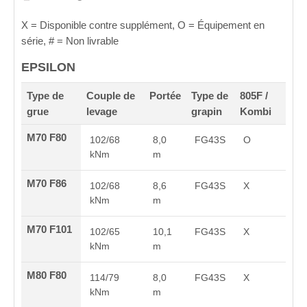
X = Disponible contre supplément, O
= Équipement en
série, # = Non livrable
EPSILON
Type de
Couple de
Portée
Type de
805F /
grue
levage
grapin
Kombi
M70 F80
102/68
8,0
FG43S
O
kNm
m
M70 F86
102/68
8,6
FG43S
X
kNm
m
M70 F101
102/65
10,1
FG43S
X
kNm
m
M80 F80
114/79
8,0
FG43S
X
kNm
m