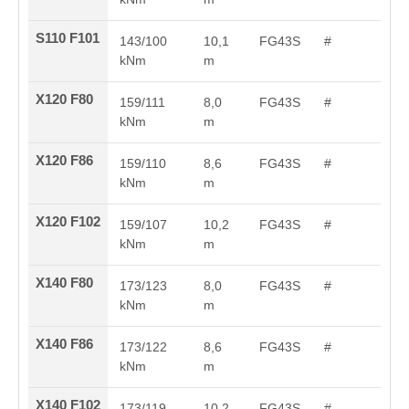
S110 F101
143/100
10,1
FG43S
#
kNm
m
X120 F80
159/111
8,0
FG43S
#
kNm
m
X120 F86
159/110
8,6
FG43S
#
kNm
m
X120 F102
159/107
10,2
FG43S
#
kNm
m
X140 F80
173/123
8,0
FG43S
#
kNm
m
X140 F86
173/122
8,6
FG43S
#
kNm
m
X140 F102
173/119
10,2
FG43S
#