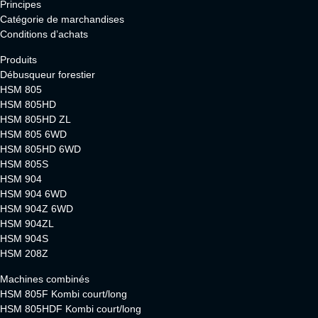
Principes
Catégorie de marchandises
Conditions d’achats
Produits
Débusqueur forestier
HSM 805
HSM 805HD
HSM 805HD ZL
HSM 805 6WD
HSM 805HD 6WD
HSM 805S
HSM 904
HSM 904 6WD
HSM 904Z 6WD
HSM 904ZL
HSM 904S
HSM 208Z
Machines combinés
HSM 805F Kombi court/long
HSM 805HDF Kombi court/long