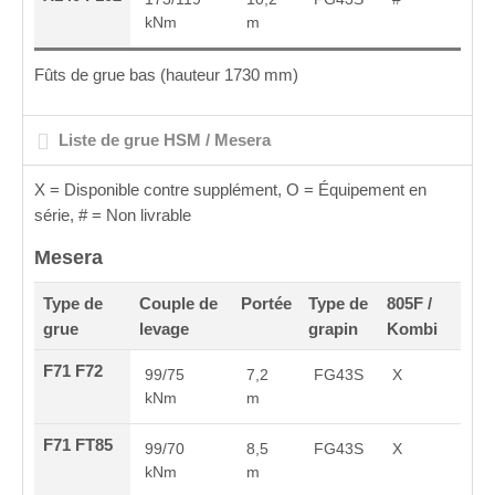
kNm
m
Fûts de grue bas (hauteur 1730 mm)
Liste de grue HSM / Mesera
X = Disponible contre supplément, O
= Équipement en
série, # = Non livrable
Mesera
Type de
Couple de
Portée
Type de
805F /
grue
levage
grapin
Kombi
F71 F72
99/75
7,2
FG43S
X
kNm
m
F71 FT85
99/70
8,5
FG43S
X
kNm
m